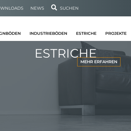
WNLOADS
NEWS
SUCHEN
IGNBÖDEN
INDUSTRIEBÖDEN
ESTRICHE
PROJEKTE
ESTRICHE
MEHR ERFAHREN
ORIE
PARTNER
IONEN
HRT
IERE