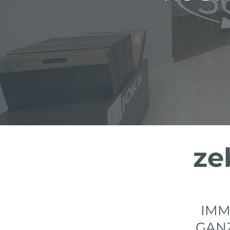
ze
IMM
GANZ