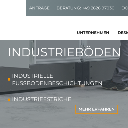
ANFRAGE
BERATUNG: +49 2626 97030
DO
UNTERNEHMEN
DES
INDUSTRIEBÖDEN
AU
HIST
ten, Planer, Bauherren,
INDUSTRIELLE
ANSPRECH
FUSSBODENBESCHICHTUNGEN
REZENS
INDUSTRIEESTRICHE
ANFA
MEHR ERFAHREN
INDUSTRIEESTRICHE
TERRAZZOBÖDEN
SPACHTELBÖDEN
KARR