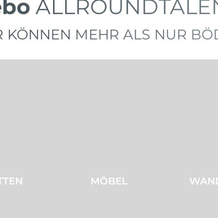
ebo
ALLROUNDTALE
R KÖNNEN MEHR ALS NUR BÖ
TTEN
MÖBEL
WAN