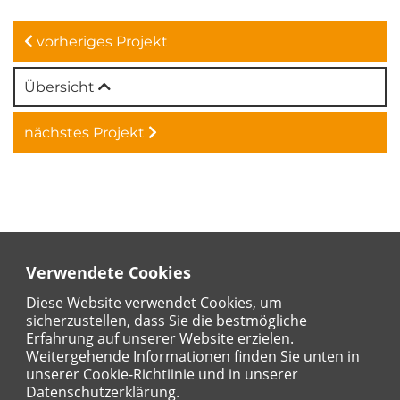
vorheriges Projekt
Übersicht
nächstes Projekt
Verwendete Cookies
Diese Website verwendet Cookies, um
AKTUELLE SEITE:
STARTSEITE
PROJEKTE
sicherzustellen, dass Sie die bestmögliche
Erfahrung auf unserer Website erzielen.
ZAHNZENTRUM IN TELGTE
Weitergehende Informationen finden Sie unten in
unserer Cookie-Richtiinie und in unserer
Datenschutzerklärung.