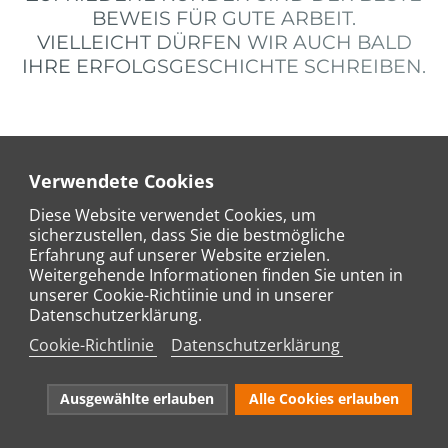
BEWEIS FÜR GUTE ARBEIT.
VIELLEICHT DÜRFEN WIR AUCH BALD
IHRE ERFOLGSGESCHICHTE SCHREIBEN.
Verwendete Cookies
Diese Website verwendet Cookies, um
AKTUELLE SEITE:
STARTSEITE
UNTERNEHMEN
sicherzustellen, dass Sie die bestmögliche
Erfahrung auf unserer Website erzielen.
REZENSIONEN
Weitergehende Informationen finden Sie unten in
unserer Cookie-Richtiinie und in unserer
Datenschutzerklärung.
Cookie-Richtlinie
Datenschutzerklärung
zebo
FUSSBODENBAU GMBH
Ausgewählte erlauben
Alle Cookies erlauben
Herschbach • Eching • Erfurt