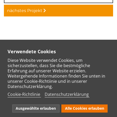
nächstes Projekt
Verwendete Cookies
Diese Website verwendet Cookies, um
AKTUELLE SEITE:
STARTSEITE
PROJEKTE
sicherzustellen, dass Sie die bestmögliche
Erfahrung auf unserer Website erzielen.
AUGUSTINUM IN BAD NEUENAHR
Weitergehende Informationen finden Sie unten in
unserer Cookie-Richtiinie und in unserer
Datenschutzerklärung.
Cookie-Richtlinie
Datenschutzerklärung
zebo
FUSSBODENBAU GMBH
Ausgewählte erlauben
Alle Cookies erlauben
Herschbach • Eching • Erfurt